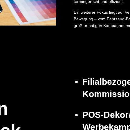
termingerecht und effizient.
Ein weiterer Fokus liegt auf V
Bewegung – vom Fahrzeug-Bra
großformatigen Kampagnenmo
Filialbezog
Kommissio
n
POS-Dekora
Werbekam